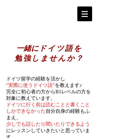
Pianist Kana Akaboshi
Official Website
ピアニスト赤星佳奈公式サイト
一緒に
ドイツ語を
勉強しませんか？
ドイツ留学の経験を活かし
”実際に使うドイツ語”
を教えます♪
完全に初心者の方からB1レベルの方を
対象に教えています。
ドイツに行く前は読むことと書くこと
しかできなかった
自分自身の経験もふ
まえ、
少しでも話したり聞いたりできるよう
にレッスンしていきたいと思っていま
す。