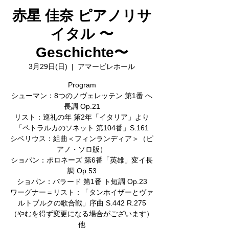
赤星 佳奈 ピアノリサ
イタル 〜
Geschichte〜
3月29日(日)
  |  
アマービレホール
Program
シューマン：8つのノヴェレッテン 第1番 へ
長調 Op.21
リスト：巡礼の年 第2年「イタリア」より
「ペトラルカのソネット 第104番」S.161
シベリウス：組曲＜フィンランディア＞（ピ
アノ・ソロ版）
ショパン：ポロネーズ 第6番「英雄」変イ長
調 Op.53
ショパン：バラード 第1番 ト短調 Op.23
ワーグナー＝リスト：「タンホイザーとヴァ
ルトブルクの歌合戦」序曲 S.442 R.275
（やむを得ず変更になる場合がございます）
他